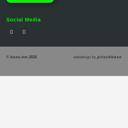
Social Media
boxx-inn
pitschbase
©
2026
webdesign by